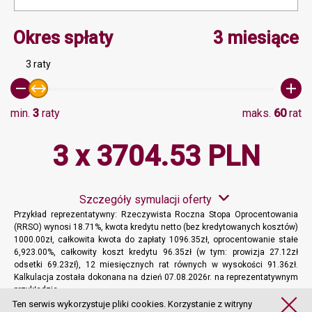
Minimalna wartość 3, Ma
Okres spłaty
3 miesiące
3 raty
min.
3
raty
maks.
60
rat
3 x 3704.53 PLN
Szczegóły symulacji oferty
Przykład reprezentatywny: Rzeczywista Roczna Stopa Oprocentowania
(RRSO) wynosi 18.71%, kwota kredytu netto (bez kredytowanych kosztów)
1000.00zł, całkowita kwota do zapłaty 1096.35zł, oprocentowanie stałe
6,923.00%, całkowity koszt kredytu 96.35zł (w tym: prowizja 27.12zł
odsetki 69.23zł), 12 miesięcznych rat równych w wysokości 91.36zł.
Kalkulacja została dokonana na dzień 07.08.2026r. na reprezentatywnym
przykładzie.
Więcej informacji
Ten serwis wykorzystuje pliki cookies. Korzystanie z witryny