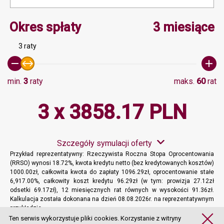
Minimalna wartość 3, Ma
Okres spłaty
3 miesiące
3 raty
min.
3
raty
maks.
60
rat
3 x 3858.17 PLN
Szczegóły symulacji oferty
Przykład reprezentatywny: Rzeczywista Roczna Stopa Oprocentowania
(RRSO) wynosi 18.72%, kwota kredytu netto (bez kredytowanych kosztów)
1000.00zł, całkowita kwota do zapłaty 1096.29zł, oprocentowanie stałe
6,917.00%, całkowity koszt kredytu 96.29zł (w tym: prowizja 27.12zł
odsetki 69.17zł), 12 miesięcznych rat równych w wysokości 91.36zł.
Kalkulacja została dokonana na dzień 08.08.2026r. na reprezentatywnym
przykładzie.
Więcej informacji
Ten serwis wykorzystuje pliki cookies. Korzystanie z witryny