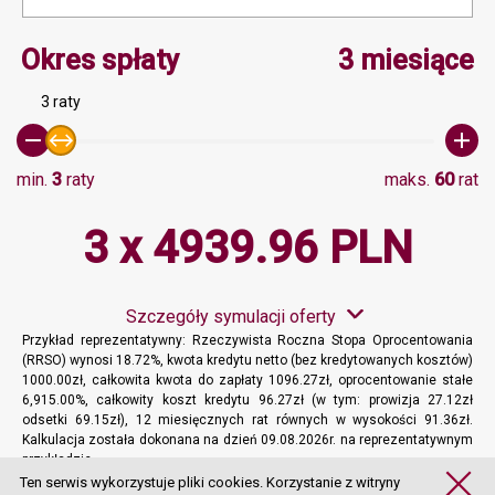
Minimalna wartość 3, Ma
Okres spłaty
3 miesiące
3 raty
min.
3
raty
maks.
60
rat
3 x 4939.96 PLN
Szczegóły symulacji oferty
Przykład reprezentatywny: Rzeczywista Roczna Stopa Oprocentowania
(RRSO) wynosi 18.72%, kwota kredytu netto (bez kredytowanych kosztów)
1000.00zł, całkowita kwota do zapłaty 1096.27zł, oprocentowanie stałe
6,915.00%, całkowity koszt kredytu 96.27zł (w tym: prowizja 27.12zł
odsetki 69.15zł), 12 miesięcznych rat równych w wysokości 91.36zł.
Kalkulacja została dokonana na dzień 09.08.2026r. na reprezentatywnym
przykładzie.
Więcej informacji
Ten serwis wykorzystuje pliki cookies. Korzystanie z witryny