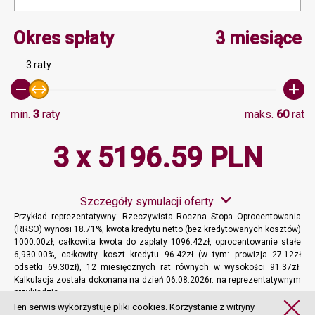
Minimalna wartość 3, Ma
Okres spłaty
3 miesiące
3 raty
min.
3
raty
maks.
60
rat
3 x 5196.59 PLN
Szczegóły symulacji oferty
Przykład reprezentatywny: Rzeczywista Roczna Stopa Oprocentowania
(RRSO) wynosi 18.71%, kwota kredytu netto (bez kredytowanych kosztów)
1000.00zł, całkowita kwota do zapłaty 1096.42zł, oprocentowanie stałe
6,930.00%, całkowity koszt kredytu 96.42zł (w tym: prowizja 27.12zł
odsetki 69.30zł), 12 miesięcznych rat równych w wysokości 91.37zł.
Kalkulacja została dokonana na dzień 06.08.2026r. na reprezentatywnym
przykładzie.
Więcej informacji
Ten serwis wykorzystuje pliki cookies. Korzystanie z witryny