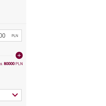
300, Maksymalna wartośc: 80000
PLN
s.
80000
PLN