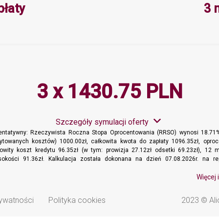
Minimalna wartość 3, Maksymalna 
płaty
3 
3 x 1430.75 PLN
Szczegóły symulacji oferty
zentatywny: Rzeczywista Roczna Stopa Oprocentowania (RRSO) wynosi 18.71%
dytowanych kosztów) 1000.00zł, całkowita kwota do zapłaty 1096.35zł, oproc
owity koszt kredytu 96.35zł (w tym: prowizja 27.12zł odsetki 69.23zł), 12 
kości 91.36zł. Kalkulacja została dokonana na dzień 07.08.2026r. na r
Więcej 
rywatności
Polityka cookies
2023 © Ali