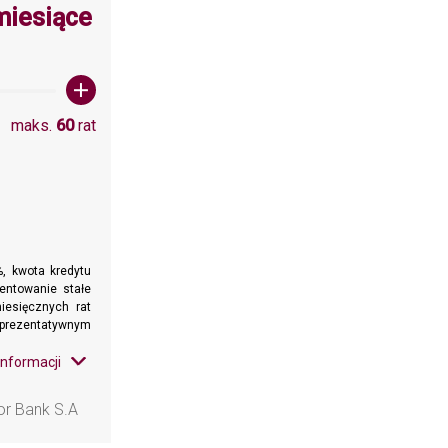
wartośc: 60
miesiące
maks.
60
rat
, kwota kredytu
entowanie stałe
miesięcznych rat
eprezentatywnym
informacji
or Bank S.A