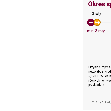
Okres s
3 raty
min.
3
raty
Przykład repre
netto (bez kre
6,923.00%, całk
równych w wyso
przykładzie.
Polityka p