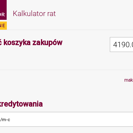
Kalkulator rat
Minimalna wartość 
 koszyka zakupów
mak
kredytowania
%/m-c