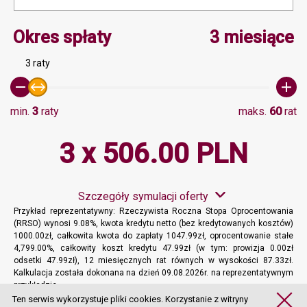
Minimalna wartość 3, Ma
Okres spłaty
3 miesiące
3 raty
min.
3
raty
maks.
60
rat
3 x 506.00 PLN
Szczegóły symulacji oferty
Przykład reprezentatywny: Rzeczywista Roczna Stopa Oprocentowania
(RRSO) wynosi 9.08%, kwota kredytu netto (bez kredytowanych kosztów)
1000.00zł, całkowita kwota do zapłaty 1047.99zł, oprocentowanie stałe
4,799.00%, całkowity koszt kredytu 47.99zł (w tym: prowizja 0.00zł
odsetki 47.99zł), 12 miesięcznych rat równych w wysokości 87.33zł.
Kalkulacja została dokonana na dzień 09.08.2026r. na reprezentatywnym
przykładzie.
Więcej informacji
Ten serwis wykorzystuje pliki cookies. Korzystanie z witryny