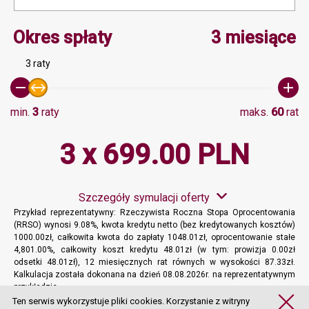
Minimalna wartość 3, Ma
Okres spłaty
3 miesiące
3 raty
min.
3
raty
maks.
60
rat
3 x 699.00 PLN
Szczegóły symulacji oferty
Przykład reprezentatywny: Rzeczywista Roczna Stopa Oprocentowania
(RRSO) wynosi 9.08%, kwota kredytu netto (bez kredytowanych kosztów)
1000.00zł, całkowita kwota do zapłaty 1048.01zł, oprocentowanie stałe
4,801.00%, całkowity koszt kredytu 48.01zł (w tym: prowizja 0.00zł
odsetki 48.01zł), 12 miesięcznych rat równych w wysokości 87.33zł.
Kalkulacja została dokonana na dzień 08.08.2026r. na reprezentatywnym
przykładzie.
Więcej informacji
Ten serwis wykorzystuje pliki cookies. Korzystanie z witryny