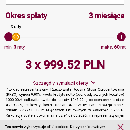
Minimalna wartość 3, Ma
Okres spłaty
3 miesiące
3 raty
min.
3
raty
maks.
60
rat
3 x 999.52 PLN
Szczegóły symulacji oferty
Przykład reprezentatywny: Rzeczywista Roczna Stopa Oprocentowania
(RRSO) wynosi 9.08%, kwota kredytu netto (bez kredytowanych kosztów)
1000.00zł, całkowita kwota do zapłaty 1047.99zł, oprocentowanie stałe
4,799.00%, całkowity koszt kredytu 47.99zł (w tym: prowizja 0.00zł
odsetki 47.99zł), 12 miesięcznych rat równych w wysokości 87.33zł.
Kalkulacja została dokonana na dzień 09.08.2026r. na reprezentatywnym
przykładzie.
Więcej informacji
Ten serwis wykorzystuje pliki cookies. Korzystanie z witryny