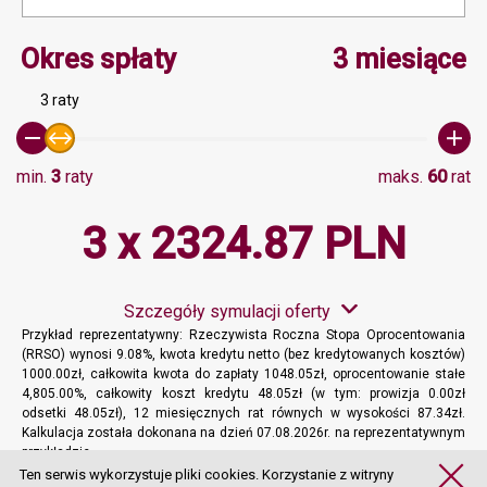
Minimalna wartość 3, Ma
Okres spłaty
3 miesiące
3 raty
min.
3
raty
maks.
60
rat
3 x 2324.87 PLN
Szczegóły symulacji oferty
Przykład reprezentatywny: Rzeczywista Roczna Stopa Oprocentowania
(RRSO) wynosi 9.08%, kwota kredytu netto (bez kredytowanych kosztów)
1000.00zł, całkowita kwota do zapłaty 1048.05zł, oprocentowanie stałe
4,805.00%, całkowity koszt kredytu 48.05zł (w tym: prowizja 0.00zł
odsetki 48.05zł), 12 miesięcznych rat równych w wysokości 87.34zł.
Kalkulacja została dokonana na dzień 07.08.2026r. na reprezentatywnym
przykładzie.
Więcej informacji
Ten serwis wykorzystuje pliki cookies. Korzystanie z witryny