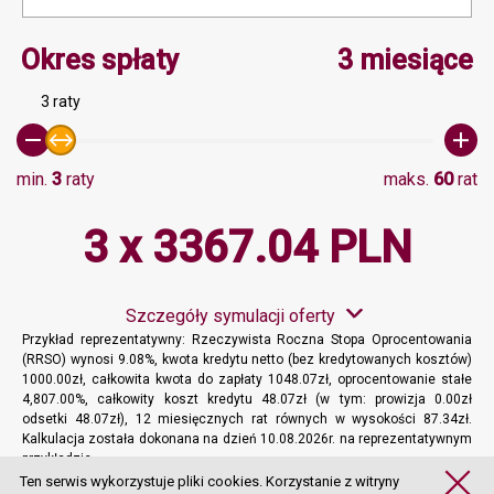
Minimalna wartość 3, Ma
Okres spłaty
3 miesiące
3 raty
min.
3
raty
maks.
60
rat
3 x 3367.04 PLN
Szczegóły symulacji oferty
Przykład reprezentatywny: Rzeczywista Roczna Stopa Oprocentowania
(RRSO) wynosi 9.08%, kwota kredytu netto (bez kredytowanych kosztów)
1000.00zł, całkowita kwota do zapłaty 1048.07zł, oprocentowanie stałe
4,807.00%, całkowity koszt kredytu 48.07zł (w tym: prowizja 0.00zł
odsetki 48.07zł), 12 miesięcznych rat równych w wysokości 87.34zł.
Kalkulacja została dokonana na dzień 10.08.2026r. na reprezentatywnym
przykładzie.
Więcej informacji
Ten serwis wykorzystuje pliki cookies. Korzystanie z witryny