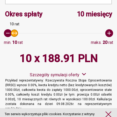
Minimalna wartość 0, Ma
Okres spłaty
10 miesięcy
10 rat
min.
10
rat
maks.
20
rat
10 x 188.91 PLN
Szczegóły symulacji oferty
Przykład reprezentatywny: Rzeczywista Roczna Stopa Oprocentowania
(RRSO) wynosi 0.00%, kwota kredytu netto (bez kredytowanych kosztów)
1000.00zł, całkowita kwota do zapłaty 1000.00zł, oprocentowanie stałe
0.00%, całkowity koszt kredytu 0.00zł (w tym: prowizja 0.00zł odsetki
0.00zł), 10 miesięcznych rat równych w wysokości 100.00zł. Kalkulacja
została dokonana na dzień 09.08.2026r. na reprezentatywnym
przykładzie.
Więcej informacji
Ten serwis wykorzystuje pliki cookies. Korzystanie z witryny