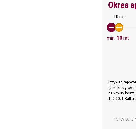
Okres s
10 rat
min.
10
rat
Przykład reprez
(bez kredytowan
całkowity koszt 
100.00zł. Kalku
Polityka p