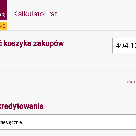
Kalkulator rat
Minimalna wartość 
 koszyka zakupów
mak
kredytowania
miesięcznie