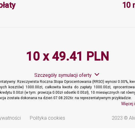
Minimalna wartość 0, Maksymalna 
płaty
10 
10 x 49.41 PLN
Szczegóły symulacji oferty
entatywny: Rzeczywista Roczna Stopa Oprocentowania (RRSO) wynosi 0.00%, kwo
ych kosztów) 1000.00zł, całkowita kwota do zapłaty 1000.00zł, oprocentowa
kredytu 0.00zł (w tym: prowizja 0.00zł odsetki 0.00zł), 10 miesięcznych rat ró
lacja została dokonana na dzień 07.08.2026r. na reprezentatywnym przykładzie.
Więcej 
rywatności
Polityka cookies
2023 © Ali