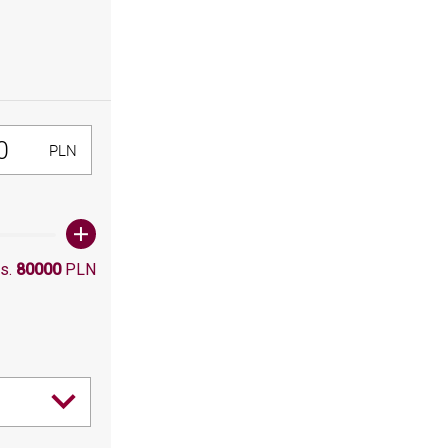
300, Maksymalna wartośc: 80000
PLN
s.
80000
PLN