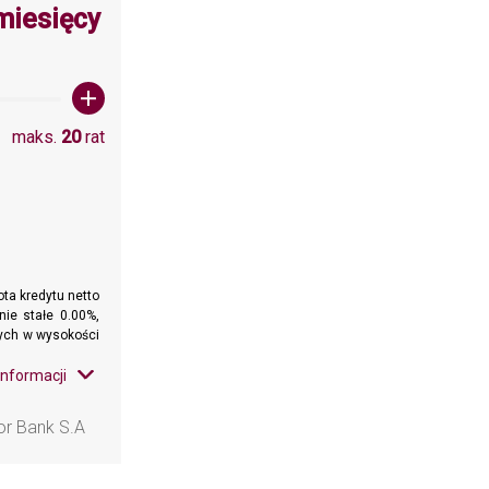
wartośc: 1
miesięcy
maks.
20
rat
ta kredytu netto
nie stałe 0.00%,
wnych w wysokości
informacji
or Bank S.A