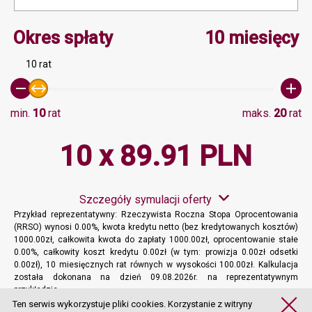
Minimalna wartość 0, Ma
Okres spłaty
10 miesięcy
10 rat
min.
10
rat
maks.
20
rat
10 x 89.91 PLN
Szczegóły symulacji oferty
Przykład reprezentatywny: Rzeczywista Roczna Stopa Oprocentowania
(RRSO) wynosi 0.00%, kwota kredytu netto (bez kredytowanych kosztów)
1000.00zł, całkowita kwota do zapłaty 1000.00zł, oprocentowanie stałe
0.00%, całkowity koszt kredytu 0.00zł (w tym: prowizja 0.00zł odsetki
0.00zł), 10 miesięcznych rat równych w wysokości 100.00zł. Kalkulacja
została dokonana na dzień 09.08.2026r. na reprezentatywnym
przykładzie.
Więcej informacji
Ten serwis wykorzystuje pliki cookies. Korzystanie z witryny