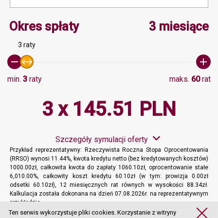
Minimalna wartość 3, Ma
Okres spłaty
3 miesiące
3 raty
min.
3
raty
maks.
60
rat
3 x 145.51 PLN
Szczegóły symulacji oferty
Przykład reprezentatywny: Rzeczywista Roczna Stopa Oprocentowania
(RRSO) wynosi 11.44%, kwota kredytu netto (bez kredytowanych kosztów)
1000.00zł, całkowita kwota do zapłaty 1060.10zł, oprocentowanie stałe
6,010.00%, całkowity koszt kredytu 60.10zł (w tym: prowizja 0.00zł
odsetki 60.10zł), 12 miesięcznych rat równych w wysokości 88.34zł.
Kalkulacja została dokonana na dzień 07.08.2026r. na reprezentatywnym
przykładzie.
Więcej informacji
Ten serwis wykorzystuje pliki cookies. Korzystanie z witryny