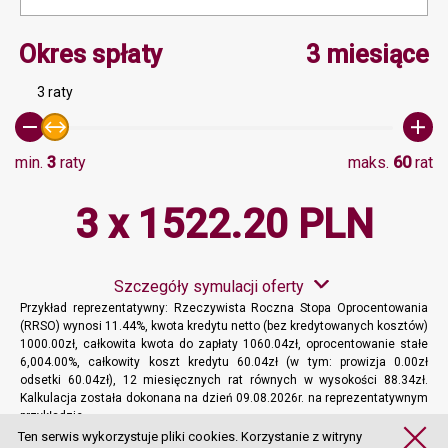
Minimalna wartość 3, Ma
Okres spłaty
3 miesiące
3 raty
min.
3
raty
maks.
60
rat
3 x 1522.20 PLN
Szczegóły symulacji oferty
Przykład reprezentatywny: Rzeczywista Roczna Stopa Oprocentowania
(RRSO) wynosi 11.44%, kwota kredytu netto (bez kredytowanych kosztów)
1000.00zł, całkowita kwota do zapłaty 1060.04zł, oprocentowanie stałe
6,004.00%, całkowity koszt kredytu 60.04zł (w tym: prowizja 0.00zł
odsetki 60.04zł), 12 miesięcznych rat równych w wysokości 88.34zł.
Kalkulacja została dokonana na dzień 09.08.2026r. na reprezentatywnym
przykładzie.
Więcej informacji
Ten serwis wykorzystuje pliki cookies. Korzystanie z witryny