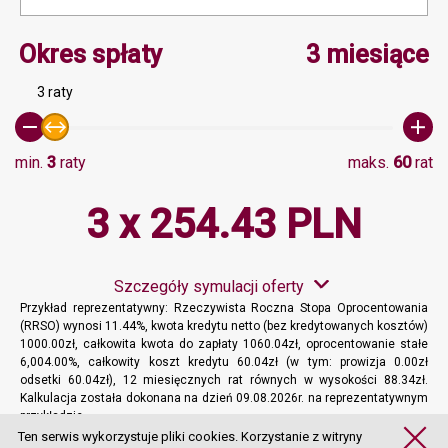
Minimalna wartość 3, Ma
Okres spłaty
3 miesiące
3 raty
min.
3
raty
maks.
60
rat
3 x 254.43 PLN
Szczegóły symulacji oferty
Przykład reprezentatywny: Rzeczywista Roczna Stopa Oprocentowania
(RRSO) wynosi 11.44%, kwota kredytu netto (bez kredytowanych kosztów)
1000.00zł, całkowita kwota do zapłaty 1060.04zł, oprocentowanie stałe
6,004.00%, całkowity koszt kredytu 60.04zł (w tym: prowizja 0.00zł
odsetki 60.04zł), 12 miesięcznych rat równych w wysokości 88.34zł.
Kalkulacja została dokonana na dzień 09.08.2026r. na reprezentatywnym
przykładzie.
Więcej informacji
Ten serwis wykorzystuje pliki cookies. Korzystanie z witryny