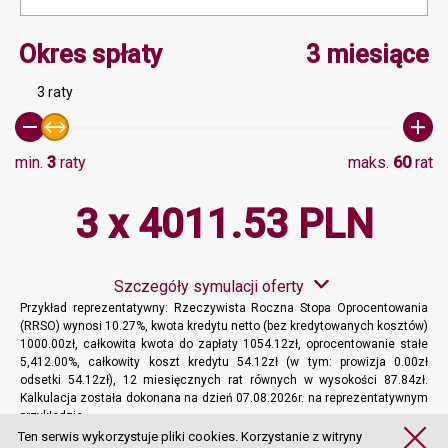
Minimalna wartość 3, Ma
Okres spłaty
3 miesiące
3 raty
min.
3
raty
maks.
60
rat
3 x 4011.53 PLN
Szczegóły symulacji oferty
Przykład reprezentatywny: Rzeczywista Roczna Stopa Oprocentowania
(RRSO) wynosi 10.27%, kwota kredytu netto (bez kredytowanych kosztów)
1000.00zł, całkowita kwota do zapłaty 1054.12zł, oprocentowanie stałe
5,412.00%, całkowity koszt kredytu 54.12zł (w tym: prowizja 0.00zł
odsetki 54.12zł), 12 miesięcznych rat równych w wysokości 87.84zł.
Kalkulacja została dokonana na dzień 07.08.2026r. na reprezentatywnym
przykładzie.
Więcej informacji
Ten serwis wykorzystuje pliki cookies. Korzystanie z witryny