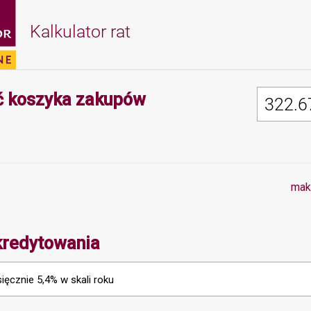
Kalkulator rat
Minimalna wartość 
 koszyka zakupów
mak
kredytowania
ięcznie 5,4% w skali roku