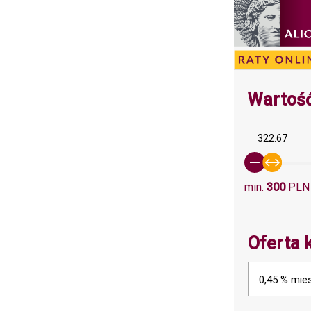
Wartość
322.67
min.
300
PLN
Oferta 
0,45 % mies