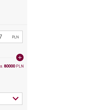
300, Maksymalna wartośc: 80000
PLN
s.
80000
PLN