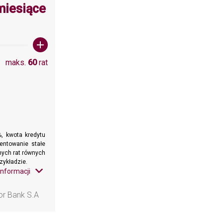
wartośc: 60
miesiące
maks.
60
rat
, kwota kredytu
entowanie stałe
znych rat równych
zykładzie.
informacji
or Bank S.A