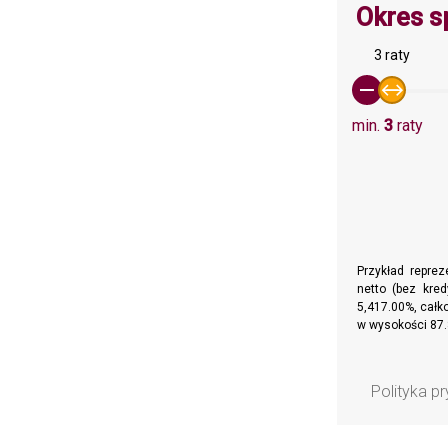
Okres s
3 raty
min.
3
raty
Przykład repre
netto (bez kre
5,417.00%, całko
w wysokości 87.
Polityka p