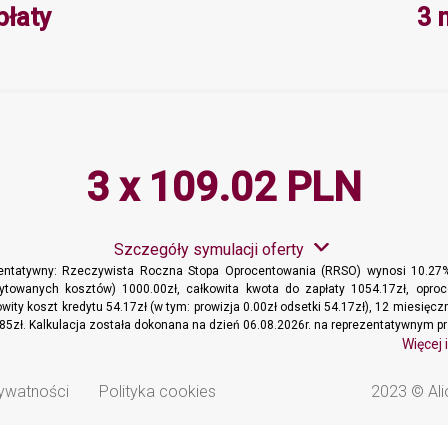
Minimalna wartość 3, Maksymalna 
płaty
3 
3 x 109.02 PLN
Szczegóły symulacji oferty
zentatywny: Rzeczywista Roczna Stopa Oprocentowania (RRSO) wynosi 10.27%
dytowanych kosztów) 1000.00zł, całkowita kwota do zapłaty 1054.17zł, oproc
wity koszt kredytu 54.17zł (w tym: prowizja 0.00zł odsetki 54.17zł), 12 miesięc
85zł. Kalkulacja została dokonana na dzień 06.08.2026r. na reprezentatywnym pr
Więcej 
rywatności
Polityka cookies
2023 © Ali