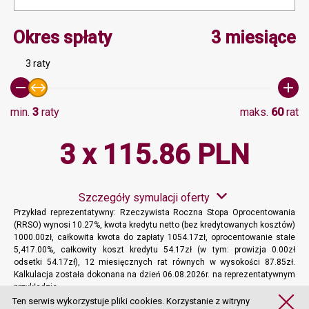
Minimalna wartość 3, Ma
Okres spłaty
3 miesiące
3 raty
min.
3
raty
maks.
60
rat
3 x 115.86 PLN
Szczegóły symulacji oferty
Przykład reprezentatywny: Rzeczywista Roczna Stopa Oprocentowania
(RRSO) wynosi 10.27%, kwota kredytu netto (bez kredytowanych kosztów)
1000.00zł, całkowita kwota do zapłaty 1054.17zł, oprocentowanie stałe
5,417.00%, całkowity koszt kredytu 54.17zł (w tym: prowizja 0.00zł
odsetki 54.17zł), 12 miesięcznych rat równych w wysokości 87.85zł.
Kalkulacja została dokonana na dzień 06.08.2026r. na reprezentatywnym
przykładzie.
Więcej informacji
Ten serwis wykorzystuje pliki cookies. Korzystanie z witryny