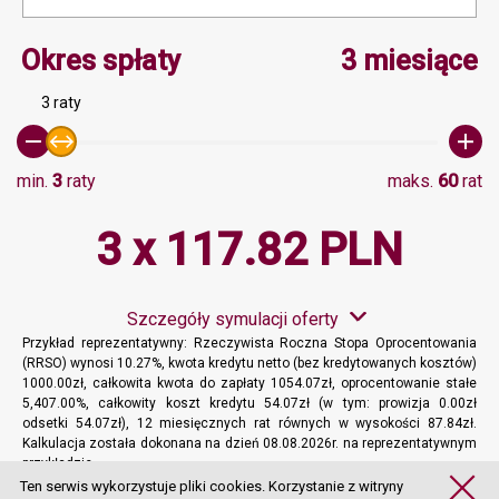
Minimalna wartość 3, Ma
Okres spłaty
3 miesiące
3 raty
min.
3
raty
maks.
60
rat
3 x 117.82 PLN
Szczegóły symulacji oferty
Przykład reprezentatywny: Rzeczywista Roczna Stopa Oprocentowania
(RRSO) wynosi 10.27%, kwota kredytu netto (bez kredytowanych kosztów)
1000.00zł, całkowita kwota do zapłaty 1054.07zł, oprocentowanie stałe
5,407.00%, całkowity koszt kredytu 54.07zł (w tym: prowizja 0.00zł
odsetki 54.07zł), 12 miesięcznych rat równych w wysokości 87.84zł.
Kalkulacja została dokonana na dzień 08.08.2026r. na reprezentatywnym
przykładzie.
Więcej informacji
Ten serwis wykorzystuje pliki cookies. Korzystanie z witryny