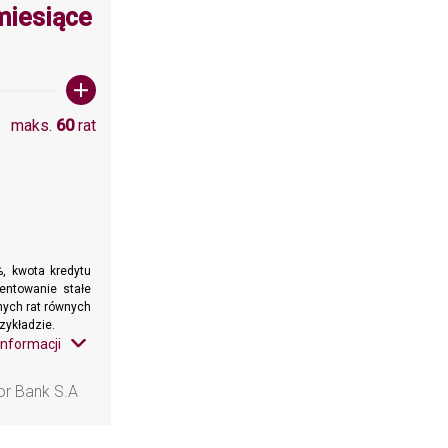
wartośc: 60
miesiące
maks.
60
rat
, kwota kredytu
entowanie stałe
znych rat równych
zykładzie.
informacji
or Bank S.A