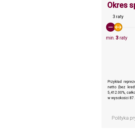
Okres s
3 raty
min.
3
raty
Przykład repre
netto (bez kre
5,412.00%, całko
w wysokości 87.
Polityka p