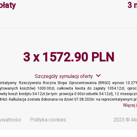
Minimalna wartość 3, Maksymalna 
płaty
3 
3 x 1572.90 PLN
Szczegóły symulacji oferty
zentatywny: Rzeczywista Roczna Stopa Oprocentowania (RRSO) wynosi 10.27%
dytowanych kosztów) 1000.00zł, całkowita kwota do zapłaty 1054.12zł, oproc
wity koszt kredytu 54.12zł (w tym: prowizja 0.00zł odsetki 54.12zł), 12 miesięc
84zł. Kalkulacja została dokonana na dzień 07.08.2026r. na reprezentatywnym pr
Więcej 
rywatności
Polityka cookies
2023 © Ali