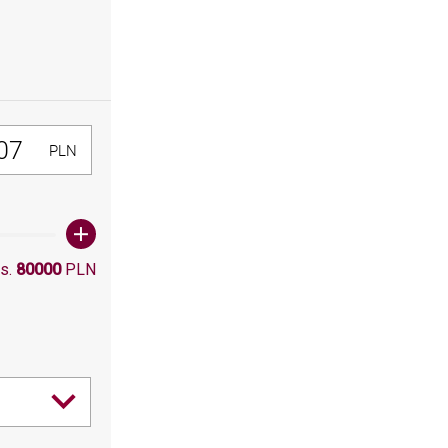
300, Maksymalna wartośc: 80000
PLN
s.
80000
PLN