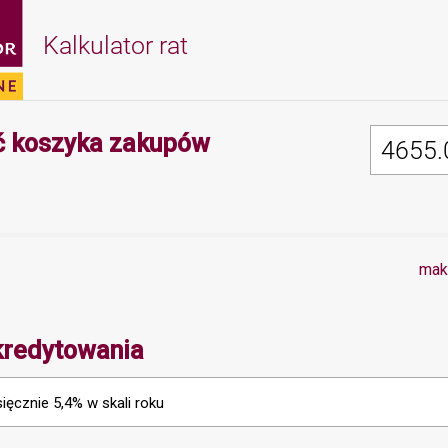
Kalkulator rat
Minimalna wartość 
 koszyka zakupów
7
mak
kredytowania
ięcznie 5,4% w skali roku