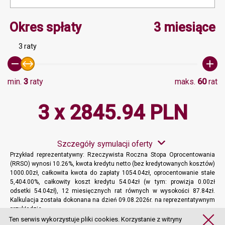
Minimalna wartość 3, Ma
Okres spłaty
3 miesiące
3 raty
min.
3
raty
maks.
60
rat
3 x 2845.94 PLN
Szczegóły symulacji oferty
Przykład reprezentatywny: Rzeczywista Roczna Stopa Oprocentowania
(RRSO) wynosi 10.26%, kwota kredytu netto (bez kredytowanych kosztów)
1000.00zł, całkowita kwota do zapłaty 1054.04zł, oprocentowanie stałe
5,404.00%, całkowity koszt kredytu 54.04zł (w tym: prowizja 0.00zł
odsetki 54.04zł), 12 miesięcznych rat równych w wysokości 87.84zł.
Kalkulacja została dokonana na dzień 09.08.2026r. na reprezentatywnym
przykładzie.
Więcej informacji
Ten serwis wykorzystuje pliki cookies. Korzystanie z witryny