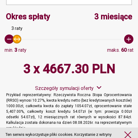
Minimalna wartość 3, Ma
Okres spłaty
3 miesiące
3 raty
min.
3
raty
maks.
60
rat
3 x 4667.30 PLN
Szczegóły symulacji oferty
Przykład reprezentatywny: Rzeczywista Roczna Stopa Oprocentowania
(RRSO) wynosi 10.27%, kwota kredytu netto (bez kredytowanych kosztów)
1000.00zł, całkowita kwota do zapłaty 1054.07zł, oprocentowanie stałe
5,407.00%, całkowity koszt kredytu 54.07zł (w tym: prowizja 0.00zł
odsetki 54.07zł), 12 miesięcznych rat równych w wysokości 87.84zł.
Kalkulacja została dokonana na dzień 08.08.2026r. na reprezentatywnym
przykładzie.
Więcej informacji
Ten serwis wykorzystuje pliki cookies. Korzystanie z witryny