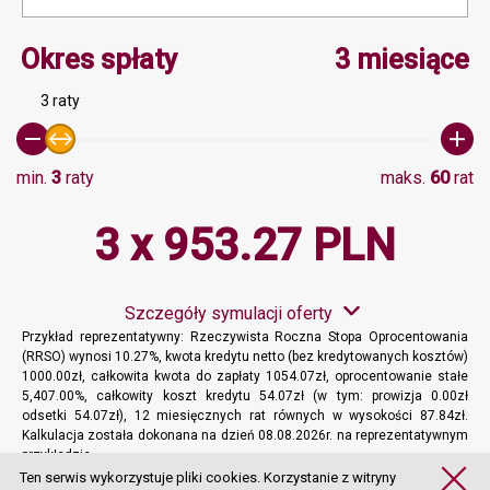
Minimalna wartość 3, Ma
Okres spłaty
3 miesiące
3 raty
min.
3
raty
maks.
60
rat
3 x 953.27 PLN
Szczegóły symulacji oferty
Przykład reprezentatywny: Rzeczywista Roczna Stopa Oprocentowania
(RRSO) wynosi 10.27%, kwota kredytu netto (bez kredytowanych kosztów)
1000.00zł, całkowita kwota do zapłaty 1054.07zł, oprocentowanie stałe
5,407.00%, całkowity koszt kredytu 54.07zł (w tym: prowizja 0.00zł
odsetki 54.07zł), 12 miesięcznych rat równych w wysokości 87.84zł.
Kalkulacja została dokonana na dzień 08.08.2026r. na reprezentatywnym
przykładzie.
Więcej informacji
Ten serwis wykorzystuje pliki cookies. Korzystanie z witryny