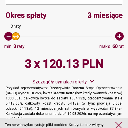
Minimalna wartość 3, Ma
Okres spłaty
3 miesiące
3 raty
min.
3
raty
maks.
60
rat
3 x 120.13 PLN
Szczegóły symulacji oferty
Przykład reprezentatywny: Rzeczywista Roczna Stopa Oprocentowania
(RRSO) wynosi 10.26%, kwota kredytu netto (bez kredytowanych kosztów)
1000.00zł, całkowita kwota do zapłaty 1054.13zł, oprocentowanie stałe
5,413.00%, całkowity koszt kredytu 54.13zł (w tym: prowizja 0.00zł
odsetki 54.13zł), 12 miesięcznych rat równych w wysokości 87.84zł.
Kalkulacja została dokonana na dzień 10.08.2026r. na reprezentatywnym
przykładzie.
Więcej informacji
Ten serwis wykorzystuje pliki cookies. Korzystanie z witryny