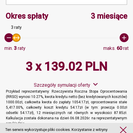
Minimalna wartość 3, Ma
Okres spłaty
3 miesiące
3 raty
min.
3
raty
maks.
60
rat
3 x 139.02 PLN
Szczegóły symulacji oferty
Przykład reprezentatywny: Rzeczywista Roczna Stopa Oprocentowania
(RRSO) wynosi 10.27%, kwota kredytu netto (bez kredytowanych kosztów)
1000.00zł, całkowita kwota do zapłaty 1054.17zł, oprocentowanie stałe
5,417.00%, całkowity koszt kredytu 54.17zł (w tym: prowizja 0.00zł
odsetki 54.17zł), 12 miesięcznych rat równych w wysokości 87.85zł.
Kalkulacja została dokonana na dzień 06.08.2026r. na reprezentatywnym
przykładzie.
Więcej informacji
Ten serwis wykorzystuje pliki cookies. Korzystanie z witryny