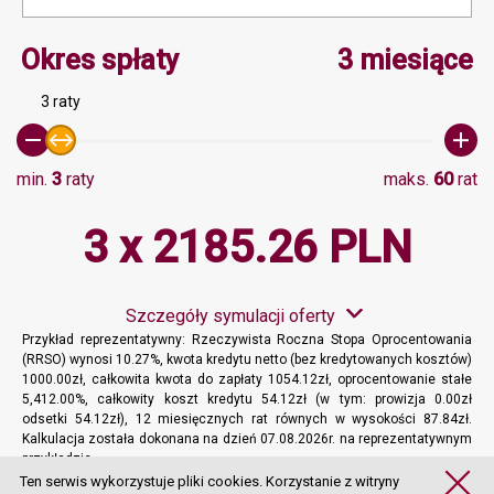
Minimalna wartość 3, Ma
Okres spłaty
3 miesiące
3 raty
min.
3
raty
maks.
60
rat
3 x 2185.26 PLN
Szczegóły symulacji oferty
Przykład reprezentatywny: Rzeczywista Roczna Stopa Oprocentowania
(RRSO) wynosi 10.27%, kwota kredytu netto (bez kredytowanych kosztów)
1000.00zł, całkowita kwota do zapłaty 1054.12zł, oprocentowanie stałe
5,412.00%, całkowity koszt kredytu 54.12zł (w tym: prowizja 0.00zł
odsetki 54.12zł), 12 miesięcznych rat równych w wysokości 87.84zł.
Kalkulacja została dokonana na dzień 07.08.2026r. na reprezentatywnym
przykładzie.
Więcej informacji
Ten serwis wykorzystuje pliki cookies. Korzystanie z witryny