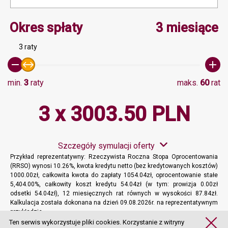
Minimalna wartość 3, Ma
Okres spłaty
3 miesiące
3 raty
min.
3
raty
maks.
60
rat
3 x 3003.50 PLN
Szczegóły symulacji oferty
Przykład reprezentatywny: Rzeczywista Roczna Stopa Oprocentowania
(RRSO) wynosi 10.26%, kwota kredytu netto (bez kredytowanych kosztów)
1000.00zł, całkowita kwota do zapłaty 1054.04zł, oprocentowanie stałe
5,404.00%, całkowity koszt kredytu 54.04zł (w tym: prowizja 0.00zł
odsetki 54.04zł), 12 miesięcznych rat równych w wysokości 87.84zł.
Kalkulacja została dokonana na dzień 09.08.2026r. na reprezentatywnym
przykładzie.
Więcej informacji
Ten serwis wykorzystuje pliki cookies. Korzystanie z witryny