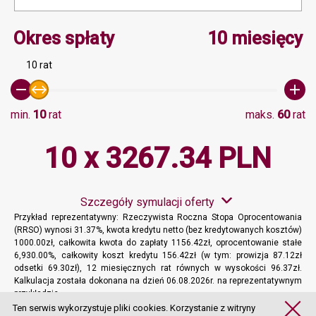
Minimalna wartość 10, M
Okres spłaty
10 miesięcy
10 rat
min.
10
rat
maks.
60
rat
10 x 3267.34 PLN
Szczegóły symulacji oferty
Przykład reprezentatywny: Rzeczywista Roczna Stopa Oprocentowania
(RRSO) wynosi 31.37%, kwota kredytu netto (bez kredytowanych kosztów)
1000.00zł, całkowita kwota do zapłaty 1156.42zł, oprocentowanie stałe
6,930.00%, całkowity koszt kredytu 156.42zł (w tym: prowizja 87.12zł
odsetki 69.30zł), 12 miesięcznych rat równych w wysokości 96.37zł.
Kalkulacja została dokonana na dzień 06.08.2026r. na reprezentatywnym
przykładzie.
Więcej informacji
Ten serwis wykorzystuje pliki cookies. Korzystanie z witryny