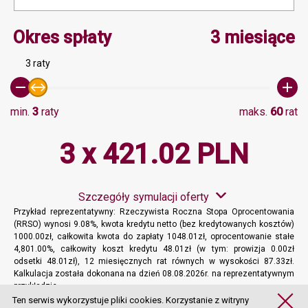
Minimalna wartość 3, Ma
Okres spłaty
3 miesiące
3 raty
min.
3
raty
maks.
60
rat
3 x 421.02 PLN
Szczegóły symulacji oferty
Przykład reprezentatywny: Rzeczywista Roczna Stopa Oprocentowania
(RRSO) wynosi 9.08%, kwota kredytu netto (bez kredytowanych kosztów)
1000.00zł, całkowita kwota do zapłaty 1048.01zł, oprocentowanie stałe
4,801.00%, całkowity koszt kredytu 48.01zł (w tym: prowizja 0.00zł
odsetki 48.01zł), 12 miesięcznych rat równych w wysokości 87.33zł.
Kalkulacja została dokonana na dzień 08.08.2026r. na reprezentatywnym
przykładzie.
Więcej informacji
Ten serwis wykorzystuje pliki cookies. Korzystanie z witryny