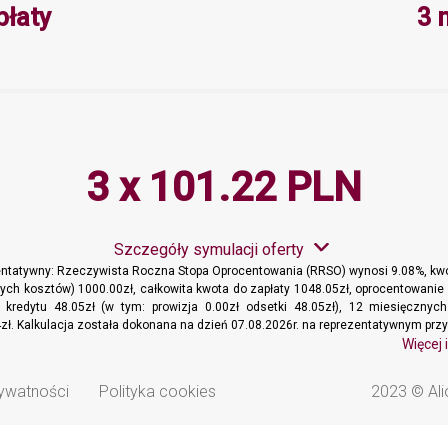
Minimalna wartość 3, Maksymalna 
płaty
3 
3 x 101.22 PLN
Szczegóły symulacji oferty
entatywny: Rzeczywista Roczna Stopa Oprocentowania (RRSO) wynosi 9.08%, kwo
ych kosztów) 1000.00zł, całkowita kwota do zapłaty 1048.05zł, oprocentowanie 
t kredytu 48.05zł (w tym: prowizja 0.00zł odsetki 48.05zł), 12 miesięcznyc
zł. Kalkulacja została dokonana na dzień 07.08.2026r. na reprezentatywnym przy
Więcej 
rywatności
Polityka cookies
2023 © Ali