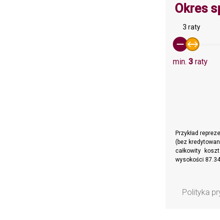
Okres s
3 raty
min.
3
raty
Przykład reprez
(bez kredytowan
całkowity kosz
wysokości 87.34
Polityka p