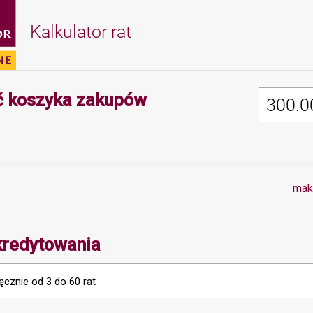
Kalkulator rat
Minimalna wartość 
 koszyka zakupów
mak
kredytowania
ęcznie od 3 do 60 rat