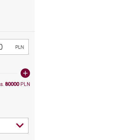
300, Maksymalna wartośc: 80000
PLN
s.
80000
PLN