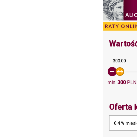
Wartość
300.00
min.
300
PLN
Oferta 
0.4 % miesi