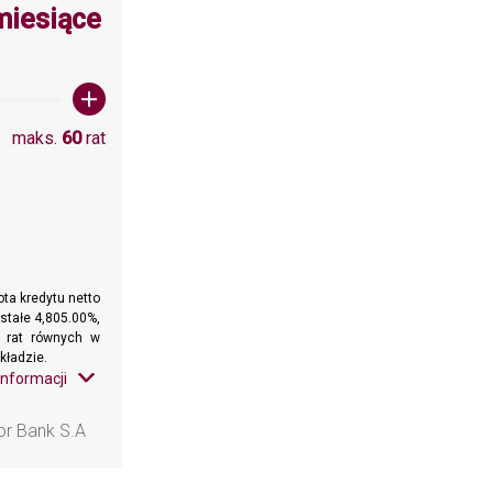
wartośc: 60
miesiące
maks.
60
rat
ta kredytu netto
stałe 4,805.00%,
h rat równych w
kładzie.
informacji
or Bank S.A