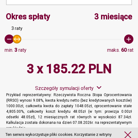
Minimalna wartość 3, Ma
Okres spłaty
3 miesiące
3 raty
min.
3
raty
maks.
60
rat
3 x 185.22 PLN
Szczegóły symulacji oferty
Przykład reprezentatywny: Rzeczywista Roczna Stopa Oprocentowania
(RRSO) wynosi 9.08%, kwota kredytu netto (bez kredytowanych kosztów)
1000.00zł, całkowita kwota do zapłaty 1048.05zł, oprocentowanie stałe
4,805.00%, całkowity koszt kredytu 48.05zł (w tym: prowizja 0.00zł
odsetki 48.05zł), 12 miesięcznych rat równych w wysokości 87.34zł.
Kalkulacja została dokonana na dzień 07.08.2026r. na reprezentatywnym
przykładzie.
Więcej informacji
Ten serwis wykorzystuje pliki cookies. Korzystanie z witryny