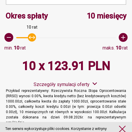
Minimalna wartość 10, M
Okres spłaty
10 miesięcy
10 rat
min.
10
rat
maks.
10
rat
10 x 123.91 PLN
Szczegóły symulacji oferty
Przykład reprezentatywny: Rzeczywista Roczna Stopa Oprocentowania
(RRSO) wynosi 0.00%, kwota kredytu netto (bez kredytowanych kosztów)
1000.00zł, całkowita kwota do zapłaty 1000.00zł, oprocentowanie stałe
0.00%, całkowity koszt kredytu 0.00zł (w tym: prowizja 0.00zł odsetki
0.00zł), 10 miesięcznych rat równych w wysokości 100.00zł. Kalkulacja
została dokonana na dzień 09.08.2026r. na reprezentatywnym
przykładzie.
Więcej informacji
Ten serwis wykorzystuje pliki cookies. Korzystanie z witryny