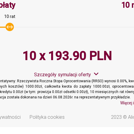
Minimalna wartość 10, Maksymaln
płaty
10 
10 rat
10 x 193.90 PLN
Szczegóły symulacji oferty
entatywny: Rzeczywista Roczna Stopa Oprocentowania (RRSO) wynosi 0.00%, kwo
ych kosztów) 1000.00zł, całkowita kwota do zapłaty 1000.00zł, oprocentowa
kredytu 0.00zł (w tym: prowizja 0.00zł odsetki 0.00zł), 10 miesięcznych rat ró
lacja została dokonana na dzień 06.08.2026r. na reprezentatywnym przykładzie.
Więcej 
rywatności
Polityka cookies
2023 © Ali