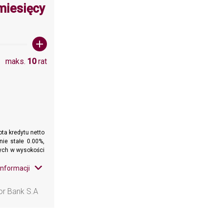
a wartośc: 10
miesięcy
maks.
10
rat
ta kredytu netto
nie stałe 0.00%,
wnych w wysokości
informacji
or Bank S.A