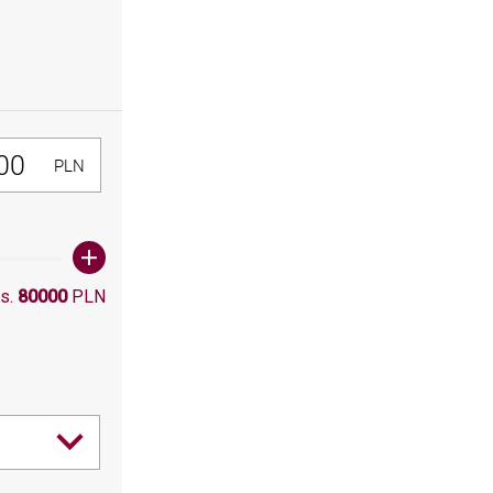
300, Maksymalna wartośc: 80000
PLN
s.
80000
PLN