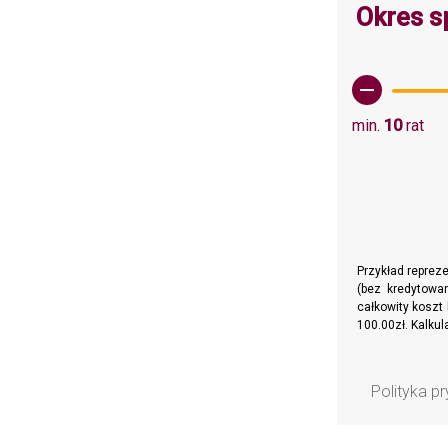
Okres s
min.
10
rat
Przykład reprez
(bez kredytowan
całkowity koszt 
100.00zł. Kalku
Polityka p