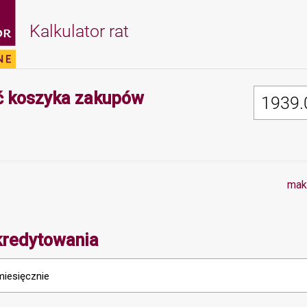
Kalkulator rat
Minimalna wartość 
 koszyka zakupów
mak
kredytowania
miesięcznie