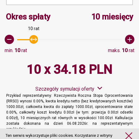
Minimalna wartość 10, M
Okres spłaty
10 miesięcy
10 rat
min.
10
rat
maks.
10
rat
10 x 34.18 PLN
Szczegóły symulacji oferty
Przykład reprezentatywny: Rzeczywista Roczna Stopa Oprocentowania
(RRSO) wynosi 0.00%, kwota kredytu netto (bez kredytowanych kosztów)
1000.00zł, całkowita kwota do zapłaty 1000.00zł, oprocentowanie stałe
0.00%, całkowity koszt kredytu 0.00zł (w tym: prowizja 0.00zł odsetki
0.00zł), 10 miesięcznych rat równych w wysokości 100.00zł. Kalkulacja
została dokonana na dzień 06.08.2026r. na reprezentatywnym
przykładzie.
Więcej informacji
Ten serwis wykorzystuje pliki cookies. Korzystanie z witryny