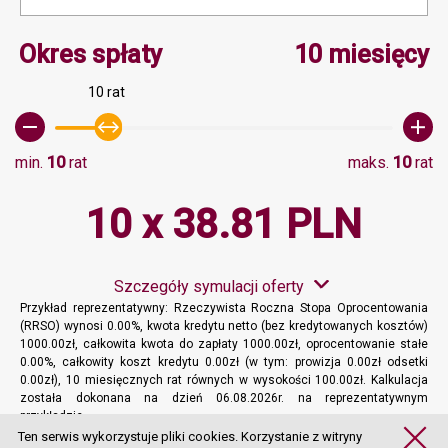
Minimalna wartość 10, M
Okres spłaty
10 miesięcy
10 rat
min.
10
rat
maks.
10
rat
10 x 38.81 PLN
Szczegóły symulacji oferty
Przykład reprezentatywny: Rzeczywista Roczna Stopa Oprocentowania
(RRSO) wynosi 0.00%, kwota kredytu netto (bez kredytowanych kosztów)
1000.00zł, całkowita kwota do zapłaty 1000.00zł, oprocentowanie stałe
0.00%, całkowity koszt kredytu 0.00zł (w tym: prowizja 0.00zł odsetki
0.00zł), 10 miesięcznych rat równych w wysokości 100.00zł. Kalkulacja
została dokonana na dzień 06.08.2026r. na reprezentatywnym
przykładzie.
Więcej informacji
Ten serwis wykorzystuje pliki cookies. Korzystanie z witryny