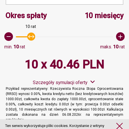
Minimalna wartość 10, M
Okres spłaty
10 miesięcy
10 rat
min.
10
rat
maks.
10
rat
10 x 40.46 PLN
Szczegóły symulacji oferty
Przykład reprezentatywny: Rzeczywista Roczna Stopa Oprocentowania
(RRSO) wynosi 0.00%, kwota kredytu netto (bez kredytowanych kosztów)
1000.00zł, całkowita kwota do zapłaty 1000.00zł, oprocentowanie stałe
0.00%, całkowity koszt kredytu 0.00zł (w tym: prowizja 0.00zł odsetki
0.00zł), 10 miesięcznych rat równych w wysokości 100.00zł. Kalkulacja
została dokonana na dzień 06.08.2026r. na reprezentatywnym
przykładzie.
Więcej informacji
Ten serwis wykorzystuje pliki cookies. Korzystanie z witryny