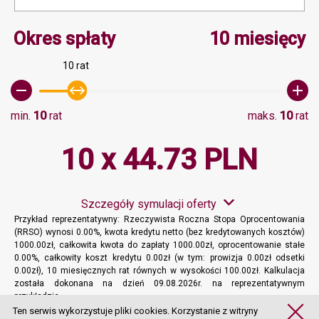
Minimalna wartość 10, M
Okres spłaty
10 miesięcy
10 rat
min.
10
rat
maks.
10
rat
10 x 44.73 PLN
Szczegóły symulacji oferty
Przykład reprezentatywny: Rzeczywista Roczna Stopa Oprocentowania
(RRSO) wynosi 0.00%, kwota kredytu netto (bez kredytowanych kosztów)
1000.00zł, całkowita kwota do zapłaty 1000.00zł, oprocentowanie stałe
0.00%, całkowity koszt kredytu 0.00zł (w tym: prowizja 0.00zł odsetki
0.00zł), 10 miesięcznych rat równych w wysokości 100.00zł. Kalkulacja
została dokonana na dzień 09.08.2026r. na reprezentatywnym
przykładzie.
Więcej informacji
Ten serwis wykorzystuje pliki cookies. Korzystanie z witryny