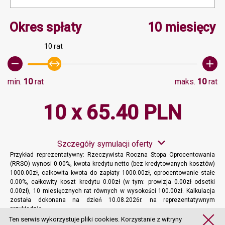
Minimalna wartość 10, M
Okres spłaty
10 miesięcy
10 rat
min.
10
rat
maks.
10
rat
10 x 65.40 PLN
Szczegóły symulacji oferty
Przykład reprezentatywny: Rzeczywista Roczna Stopa Oprocentowania
(RRSO) wynosi 0.00%, kwota kredytu netto (bez kredytowanych kosztów)
1000.00zł, całkowita kwota do zapłaty 1000.00zł, oprocentowanie stałe
0.00%, całkowity koszt kredytu 0.00zł (w tym: prowizja 0.00zł odsetki
0.00zł), 10 miesięcznych rat równych w wysokości 100.00zł. Kalkulacja
została dokonana na dzień 10.08.2026r. na reprezentatywnym
przykładzie.
Więcej informacji
Ten serwis wykorzystuje pliki cookies. Korzystanie z witryny