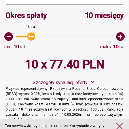
Minimalna wartość 10, M
Okres spłaty
10 miesięcy
10 rat
min.
10
rat
maks.
10
rat
10 x 77.40 PLN
Szczegóły symulacji oferty
Przykład reprezentatywny: Rzeczywista Roczna Stopa Oprocentowania
(RRSO) wynosi 0.00%, kwota kredytu netto (bez kredytowanych kosztów)
1000.00zł, całkowita kwota do zapłaty 1000.00zł, oprocentowanie stałe
0.00%, całkowity koszt kredytu 0.00zł (w tym: prowizja 0.00zł odsetki
0.00zł), 10 miesięcznych rat równych w wysokości 100.00zł. Kalkulacja
została dokonana na dzień 10.08.2026r. na reprezentatywnym
przykładzie.
Więcej informacji
Ten serwis wykorzystuje pliki cookies. Korzystanie z witryny