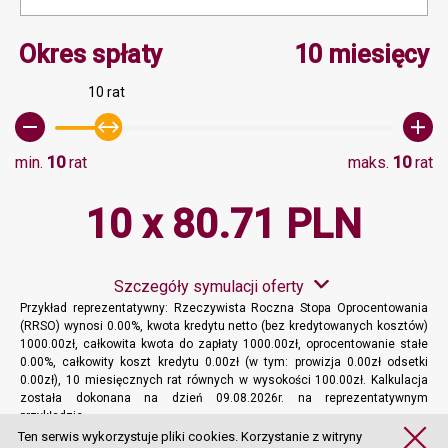
Minimalna wartość 10, M
Okres spłaty
10 miesięcy
10 rat
min.
10
rat
maks.
10
rat
10 x 80.71 PLN
Szczegóły symulacji oferty
Przykład reprezentatywny: Rzeczywista Roczna Stopa Oprocentowania
(RRSO) wynosi 0.00%, kwota kredytu netto (bez kredytowanych kosztów)
1000.00zł, całkowita kwota do zapłaty 1000.00zł, oprocentowanie stałe
0.00%, całkowity koszt kredytu 0.00zł (w tym: prowizja 0.00zł odsetki
0.00zł), 10 miesięcznych rat równych w wysokości 100.00zł. Kalkulacja
została dokonana na dzień 09.08.2026r. na reprezentatywnym
przykładzie.
Więcej informacji
Ten serwis wykorzystuje pliki cookies. Korzystanie z witryny