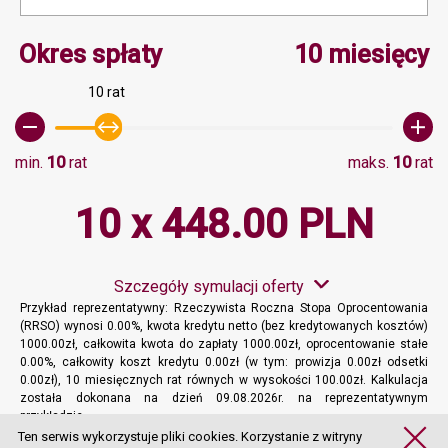
Minimalna wartość 10, M
Okres spłaty
10 miesięcy
10 rat
min.
10
rat
maks.
10
rat
10 x 448.00 PLN
Szczegóły symulacji oferty
Przykład reprezentatywny: Rzeczywista Roczna Stopa Oprocentowania
(RRSO) wynosi 0.00%, kwota kredytu netto (bez kredytowanych kosztów)
1000.00zł, całkowita kwota do zapłaty 1000.00zł, oprocentowanie stałe
0.00%, całkowity koszt kredytu 0.00zł (w tym: prowizja 0.00zł odsetki
0.00zł), 10 miesięcznych rat równych w wysokości 100.00zł. Kalkulacja
została dokonana na dzień 09.08.2026r. na reprezentatywnym
przykładzie.
Więcej informacji
Ten serwis wykorzystuje pliki cookies. Korzystanie z witryny