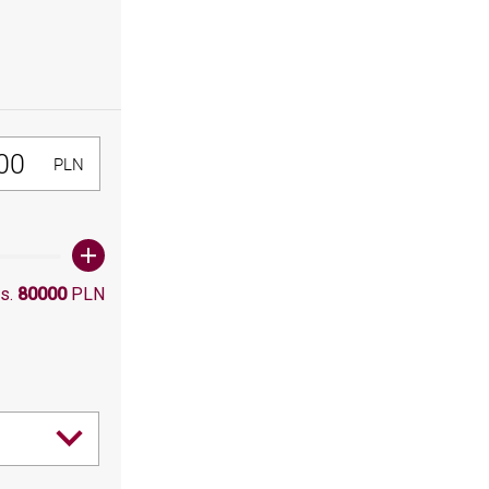
300, Maksymalna wartośc: 80000
PLN
s.
80000
PLN