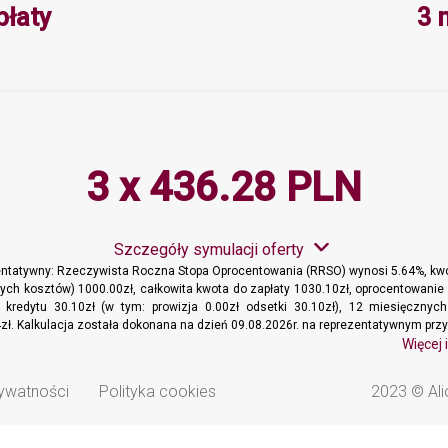
Minimalna wartość 3, Maksymalna 
płaty
3 
3 x 436.28 PLN
Szczegóły symulacji oferty
entatywny: Rzeczywista Roczna Stopa Oprocentowania (RRSO) wynosi 5.64%, kwo
ych kosztów) 1000.00zł, całkowita kwota do zapłaty 1030.10zł, oprocentowanie 
t kredytu 30.10zł (w tym: prowizja 0.00zł odsetki 30.10zł), 12 miesięcznyc
zł. Kalkulacja została dokonana na dzień 09.08.2026r. na reprezentatywnym przy
Więcej 
rywatności
Polityka cookies
2023 © Ali