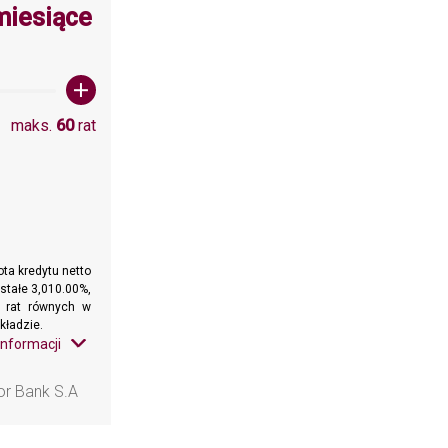
wartośc: 60
miesiące
maks.
60
rat
ta kredytu netto
stałe 3,010.00%,
h rat równych w
kładzie.
informacji
or Bank S.A