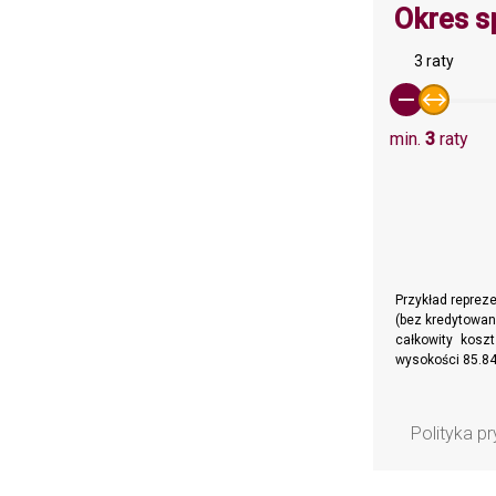
Okres s
3 raty
min.
3
raty
Przykład reprez
(bez kredytowan
całkowity kosz
wysokości 85.84
Polityka p