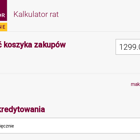
Kalkulator rat
Minimalna wartość 
 koszyka zakupów
mak
kredytowania
ięcznie