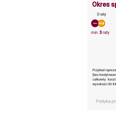
Okres s
3 raty
min.
3
raty
Przykład reprez
(bez kredytowan
całkowity kosz
wysokości 85.84
Polityka p