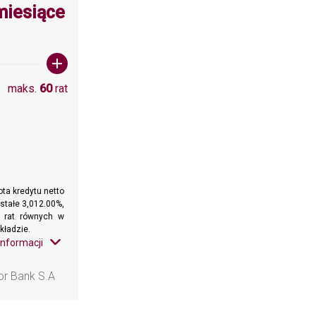
wartośc: 60
miesiące
maks.
60
rat
ta kredytu netto
stałe 3,012.00%,
h rat równych w
kładzie.
informacji
or Bank S.A