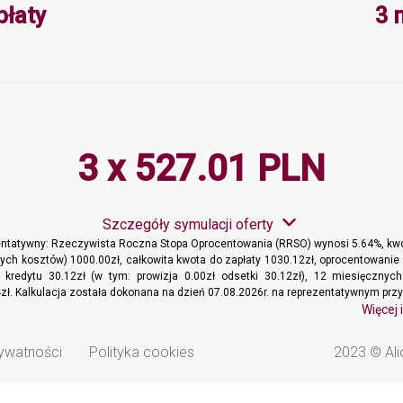
Minimalna wartość 3, Maksymalna 
płaty
3 
3 x 527.01 PLN
Szczegóły symulacji oferty
entatywny: Rzeczywista Roczna Stopa Oprocentowania (RRSO) wynosi 5.64%, kwo
ych kosztów) 1000.00zł, całkowita kwota do zapłaty 1030.12zł, oprocentowanie 
t kredytu 30.12zł (w tym: prowizja 0.00zł odsetki 30.12zł), 12 miesięcznyc
zł. Kalkulacja została dokonana na dzień 07.08.2026r. na reprezentatywnym przy
Więcej 
rywatności
Polityka cookies
2023 © Ali