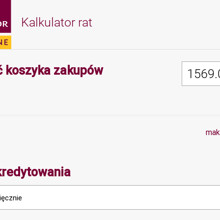
Kalkulator rat
Minimalna wartość 
 koszyka zakupów
mak
kredytowania
ięcznie