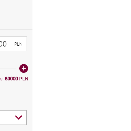
300, Maksymalna wartośc: 80000
PLN
s.
80000
PLN