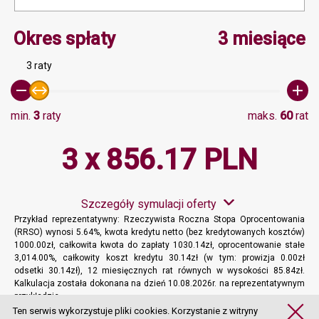
Minimalna wartość 3, Ma
Okres spłaty
3 miesiące
3 raty
min.
3
raty
maks.
60
rat
3 x 856.17 PLN
Szczegóły symulacji oferty
Przykład reprezentatywny: Rzeczywista Roczna Stopa Oprocentowania
(RRSO) wynosi 5.64%, kwota kredytu netto (bez kredytowanych kosztów)
1000.00zł, całkowita kwota do zapłaty 1030.14zł, oprocentowanie stałe
3,014.00%, całkowity koszt kredytu 30.14zł (w tym: prowizja 0.00zł
odsetki 30.14zł), 12 miesięcznych rat równych w wysokości 85.84zł.
Kalkulacja została dokonana na dzień 10.08.2026r. na reprezentatywnym
przykładzie.
Więcej informacji
Ten serwis wykorzystuje pliki cookies. Korzystanie z witryny