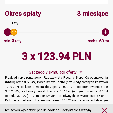
Minimalna wartość 3, Ma
Okres spłaty
3 miesiące
3 raty
min.
3
raty
maks.
60
rat
3 x 123.94 PLN
Szczegóły symulacji oferty
Przykład reprezentatywny: Rzeczywista Roczna Stopa Oprocentowania
(RRSO) wynosi 5.64%, kwota kredytu netto (bez kredytowanych kosztów)
1000.00zł, całkowita kwota do zapłaty 1030.12zł, oprocentowanie stałe
3,012.00%, całkowity koszt kredytu 30.12zł (w tym: prowizja 0.00zł
odsetki 30.12zł), 12 miesięcznych rat równych w wysokości 85.84zł.
Kalkulacja została dokonana na dzień 07.08.2026r. na reprezentatywnym
przykładzie.
Więcej informacji
Ten serwis wykorzystuje pliki cookies. Korzystanie z witryny