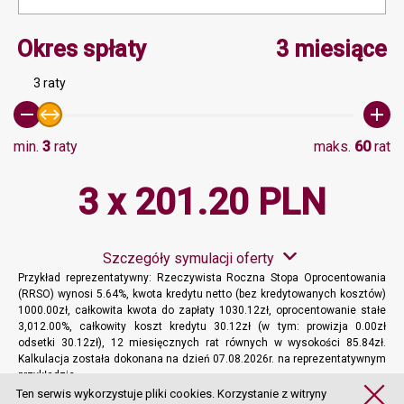
Minimalna wartość 3, Ma
Okres spłaty
3 miesiące
3 raty
min.
3
raty
maks.
60
rat
3 x 201.20 PLN
Szczegóły symulacji oferty
Przykład reprezentatywny: Rzeczywista Roczna Stopa Oprocentowania
(RRSO) wynosi 5.64%, kwota kredytu netto (bez kredytowanych kosztów)
1000.00zł, całkowita kwota do zapłaty 1030.12zł, oprocentowanie stałe
3,012.00%, całkowity koszt kredytu 30.12zł (w tym: prowizja 0.00zł
odsetki 30.12zł), 12 miesięcznych rat równych w wysokości 85.84zł.
Kalkulacja została dokonana na dzień 07.08.2026r. na reprezentatywnym
przykładzie.
Więcej informacji
Ten serwis wykorzystuje pliki cookies. Korzystanie z witryny