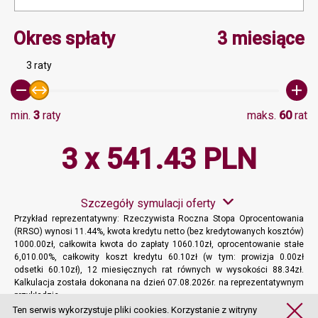
Minimalna wartość 3, Ma
Okres spłaty
3 miesiące
3 raty
min.
3
raty
maks.
60
rat
3 x 541.43 PLN
Szczegóły symulacji oferty
Przykład reprezentatywny: Rzeczywista Roczna Stopa Oprocentowania
(RRSO) wynosi 11.44%, kwota kredytu netto (bez kredytowanych kosztów)
1000.00zł, całkowita kwota do zapłaty 1060.10zł, oprocentowanie stałe
6,010.00%, całkowity koszt kredytu 60.10zł (w tym: prowizja 0.00zł
odsetki 60.10zł), 12 miesięcznych rat równych w wysokości 88.34zł.
Kalkulacja została dokonana na dzień 07.08.2026r. na reprezentatywnym
przykładzie.
Więcej informacji
Ten serwis wykorzystuje pliki cookies. Korzystanie z witryny