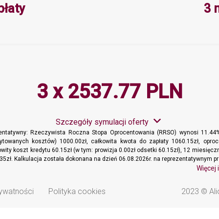
Minimalna wartość 3, Maksymalna 
płaty
3 
3 x 2537.77 PLN
Szczegóły symulacji oferty
zentatywny: Rzeczywista Roczna Stopa Oprocentowania (RRSO) wynosi 11.44%
dytowanych kosztów) 1000.00zł, całkowita kwota do zapłaty 1060.15zł, oproc
wity koszt kredytu 60.15zł (w tym: prowizja 0.00zł odsetki 60.15zł), 12 miesięc
35zł. Kalkulacja została dokonana na dzień 06.08.2026r. na reprezentatywnym pr
Więcej 
rywatności
Polityka cookies
2023 © Ali