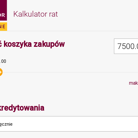
Kalkulator rat
Minimalna wartość 
 koszyka zakupów
.00
mak
kredytowania
ięcznie