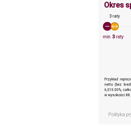
Okres s
3 raty
min.
3
raty
Przykład repre
netto (bez kre
6,015.00%, całko
w wysokości 88.
Polityka p