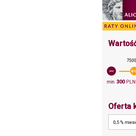
Wartość
7500
min.
300
PLN
Oferta 
0,5 % mies