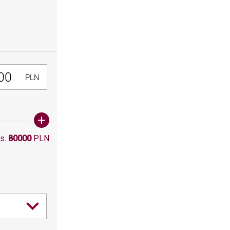
300, Maksymalna wartośc: 80000
PLN
s.
80000
PLN