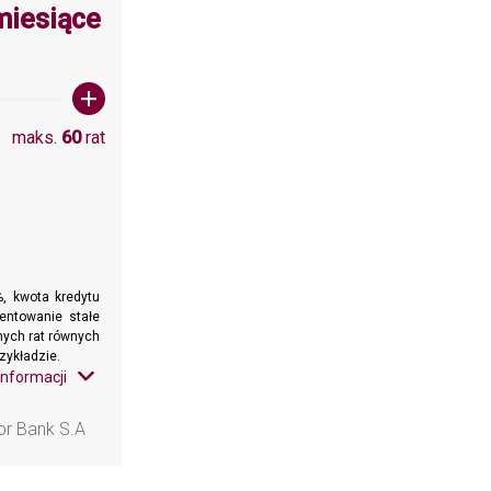
wartośc: 60
miesiące
maks.
60
rat
, kwota kredytu
entowanie stałe
znych rat równych
zykładzie.
informacji
or Bank S.A