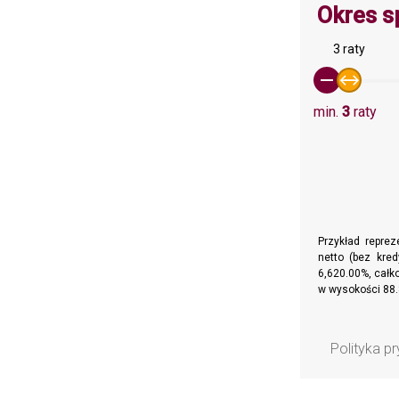
Okres s
3 raty
min.
3
raty
Przykład repre
netto (bez kre
6,620.00%, całko
w wysokości 88.
Polityka p