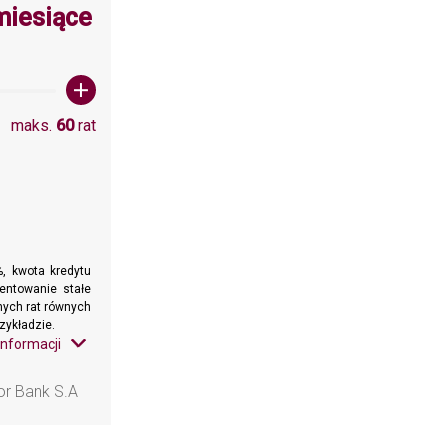
wartośc: 60
miesiące
maks.
60
rat
, kwota kredytu
entowanie stałe
znych rat równych
zykładzie.
informacji
or Bank S.A