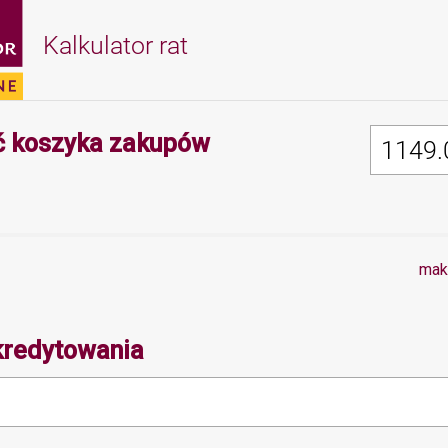
Kalkulator rat
Minimalna wartość 
 koszyka zakupów
mak
kredytowania