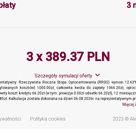
Minimalna wartość 3, Maksymalna 
płaty
3 
3 x 389.37 PLN
Szczegóły symulacji oferty
zentatywny: Rzeczywista Roczna Stopa Oprocentowania (RRSO) wynosi 12.63%
dytowanych kosztów) 1000.00zł, całkowita kwota do zapłaty 1066.20zł, oproc
wity koszt kredytu 66.20zł (w tym: prowizja 0.00zł odsetki 66.20zł), 12 miesięc
85zł. Kalkulacja została dokonana na dzień 06.08.2026r. na reprezentatywnym pr
Więcej 
rywatności
Polityka cookies
2023 © Ali