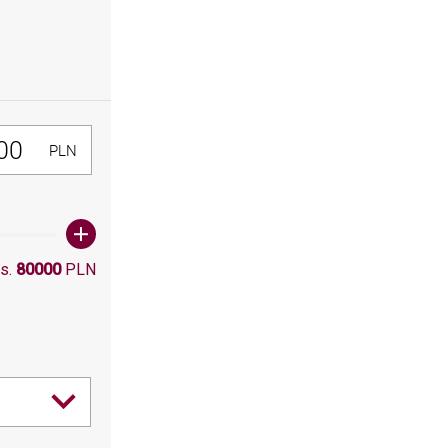
300, Maksymalna wartośc: 80000
PLN
s.
80000
PLN